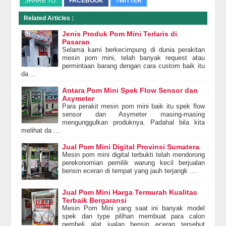
SHARE TO:
FACEBOOK
TWITTER
Related Articles :
Jenis Produk Pom Mini Terlaris di
Pasaran
Selama kami berkecimpung di dunia perakitan
mesin pom mini, telah banyak request atau
permintaan barang dengan cara custom baik itu
da ...
Antara Pom Mini Spek Flow Sensor dan
Asymeter
Para perakit mesin pom mini baik itu spek flow
sensor dan Asymeter masing-masing
mengunggulkan produknya. Padahal bila kita
melihat da ...
Jual Pom Mini Digital Provinsi Sumatera
Mesin pom mini digital terbukti telah mendorong
perekonomian pemilik warung kecil berjualan
bensin eceran di tempat yang jauh terjangk ...
Jual Pom Mini Harga Termurah Kualitas
Terbaik Bergaransi
Mesin Pom Mini yang saat ini banyak model
spek dan type pilihan membuat para calon
pembeli alat jualan bensin eceran tersebut