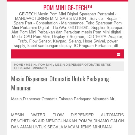
POM MINI GE-TECH™
GE-TECH Mesin Pom Mini Digital Sparepart Pertamini -
MANUFACTURING MINI GAS STATION - Service - Repair -
Spare Part - Consultation - Maintenance. Toko Sparepart Pom
Mini Pertamini Digital - Tlp./Wa. 0811193081. Supplier Sparepart
Alat Pom Mini Perbaikan dan Perakitan mesin Pom Mini digital :
Modul CPU Pom Mini, Display 7 Segmen, LCD 1602A, Adaptor,
Trafo, Flow Sensor, Keypad, Selang, Hose Swivel, power
supply, kabel sambungan display, IC Program Pertamini, dll...
HOME
/
MESIN
/
POM MINI
/
MESIN DISPENSER OTOMATIS UNTUK
PEDAGANG MINUMAN
Mesin Dispenser Otomatis Untuk Pedagang
Minuman
Mesin Dispenser Otomatis Takaran Pedagang Minuman Air
MESIN WATER FLOW DISPENSER AUTOMATIS
PENGHITUNG AIR MENGGUNAKAN POMPA DINAMO GALON
DAN AMAN UNTUK SEGALA MACAM JENIS MINUMAN.