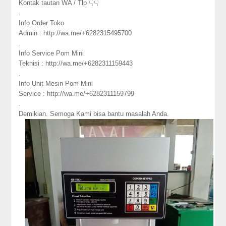
Kontak tautan WA / Tlp 👇👇
.
Info Order Toko
Admin : http://wa.me/+6282315495700
.
Info Service Pom Mini
Teknisi : http://wa.me/+6282311159443
.
Info Unit Mesin Pom Mini
Service : http://wa.me/+6282311159799
.
Demikian. Semoga Kami bisa bantu masalah Anda.