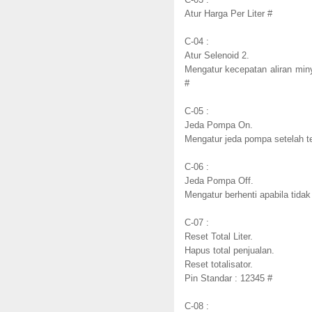
Atur Harga Per Liter #
C-04 :
Atur Selenoid 2.
Mengatur kecepatan aliran min
#
C-05 :
Jeda Pompa On.
Mengatur jeda pompa setelah te
C-06 :
Jeda Pompa Off.
Mengatur berhenti apabila tidak 
C-07 :
Reset Total Liter.
Hapus total penjualan.
Reset totalisator.
Pin Standar : 12345 #
C-08 :