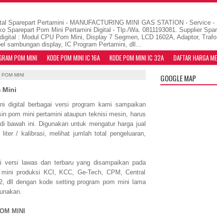
al Sparepart Pertamini - MANUFACTURING MINI GAS STATION - Service - Re
ko Sparepart Pom Mini Pertamini Digital - Tlp./Wa. 0811193081. Supplier Spa
digital : Modul CPU Pom Mini, Display 7 Segmen, LCD 1602A, Adaptor, Trafo
el sambungan display, IC Program Pertamini, dll...
GRAM POM MINI
KODE POM MINI IC 16A
KODE POM MINI IC 32A
DAFTAR HARGA ME
POM MINI
GOOGLE MAP
 Mini
i digital berbagai versi program kami sampaikan
in pom mini pertamini ataupun teknisi mesin, harus
 di bawah ini. Digunakan untuk mengatur harga jual
 liter / kalibrasi, melihat jumlah total pengeluaran,
 versi lawas dan terbaru yang disampaikan pada
 mini produksi KCI, KCC, Ge-Tech, CPM, Central
, dll dengan kode setting program pom mini lama
gunakan.
OM MINI