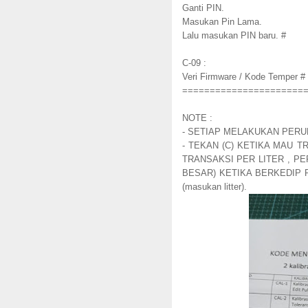
Ganti PIN.
Masukan Pin Lama.
Lalu masukan PIN baru. #
C-09 :
Veri Firmware / Kode Temper #
======================
NOTE :
- SETIAP MELAKUKAN PERUB
- TEKAN (C) KETIKA MAU T
TRANSAKSI PER LITER , P
BESAR) KETIKA BERKEDIP PO
(masukan litter).