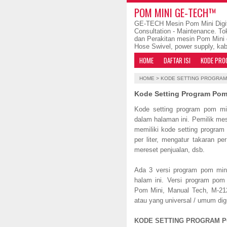
POM MINI GE-TECH™
GE-TECH Mesin Pom Mini Digit
Consultation - Maintenance. To
dan Perakitan mesin Pom Mini 
Hose Swivel, power supply, kab
HOME
DAFTAR ISI
KODE PRO
HOME
>
KODE SETTING PROGRAM 
Kode Setting Program Pom
Kode setting program pom min
dalam halaman ini. Pemilik mes
memiliki kode setting program
per liter, mengatur takaran per
mereset penjualan, dsb.
Ada 3 versi program pom mini
halam ini. Versi program pom
Pom Mini, Manual Tech, M-212
atau yang universal / umum di
KODE SETTING PROGRAM P