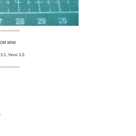
=========
OM MINI
.1, Versi 3.2.
=========
F