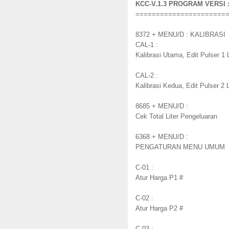
KCC-V.1.3 PROGRAM VERSI :
======================
8372 + MENU/D : KALIBRASI
CAL-1 :
Kalibrasi Utama, Edit Pulser 1 L
CAL-2 :
Kalibrasi Kedua, Edit Pulser 2 L
8685 + MENU/D :
Cek Total Liter Pengeluaran
6368 + MENU/D :
PENGATURAN MENU UMUM
C-01 :
Atur Harga P1 #
C-02 :
Atur Harga P2 #
C-03 :