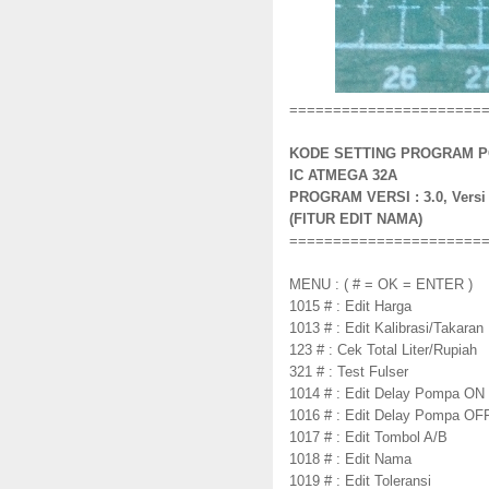
======================
KODE SETTING PROGRAM P
IC ATMEGA 32A
PROGRAM VERSI : 3.0, Versi 3
(FITUR EDIT NAMA)
======================
MENU : ( # = OK = ENTER )
1015 # : Edit Harga
1013 # : Edit Kalibrasi/Takaran
123 # : Cek Total Liter/Rupiah
321 # : Test Fulser
1014 # : Edit Delay Pompa ON
1016 # : Edit Delay Pompa OF
1017 # : Edit Tombol A/B
1018 # : Edit Nama
1019 # : Edit Toleransi