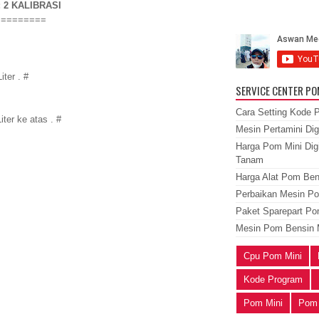
 2 KALIBRASI
=========
iter . #
SERVICE CENTER PO
Cara Setting Kode P
iter ke atas . #
Mesin Pertamini Dig
Harga Pom Mini Digi
Tanam
Harga Alat Pom Ben
Perbaikan Mesin Po
Paket Sparepart Pom
Mesin Pom Bensin 
Cpu Pom Mini
Kode Program
Pom Mini
Pom 