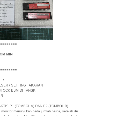
=========
OM MINI
R
=========
TER
PULSER / SETTING TAKARAN
STOCK BBM DI TANGKI
ER
TIS P1 (TOMBOL A) DAN P2 (TOMBOL B)
n monitor menunjukan pada jumlah harga, setelah itu