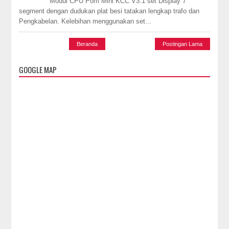
Modul CPU Pom Mini KCC V3.1 set Display 7
segment dengan dudukan plat besi tatakan lengkap trafo dan
Pengkabelan. Kelebihan menggunakan set...
Beranda
Postingan Lama
GOOGLE MAP