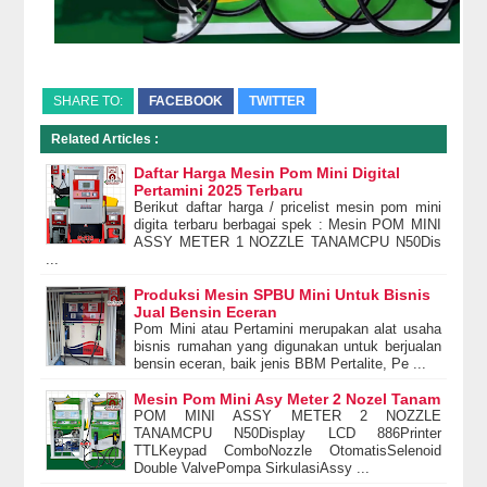
SHARE TO:
FACEBOOK
TWITTER
Related Articles :
Daftar Harga Mesin Pom Mini Digital
Pertamini 2025 Terbaru
Berikut daftar harga / pricelist mesin pom mini
digita terbaru berbagai spek : Mesin POM MINI
ASSY METER 1 NOZZLE TANAMCPU N50Dis
...
Produksi Mesin SPBU Mini Untuk Bisnis
Jual Bensin Eceran
Pom Mini atau Pertamini merupakan alat usaha
bisnis rumahan yang digunakan untuk berjualan
bensin eceran, baik jenis BBM Pertalite, Pe ...
Mesin Pom Mini Asy Meter 2 Nozel Tanam
POM MINI ASSY METER 2 NOZZLE
TANAMCPU N50Display LCD 886Printer
TTLKeypad ComboNozzle OtomatisSelenoid
Double ValvePompa SirkulasiAssy ...