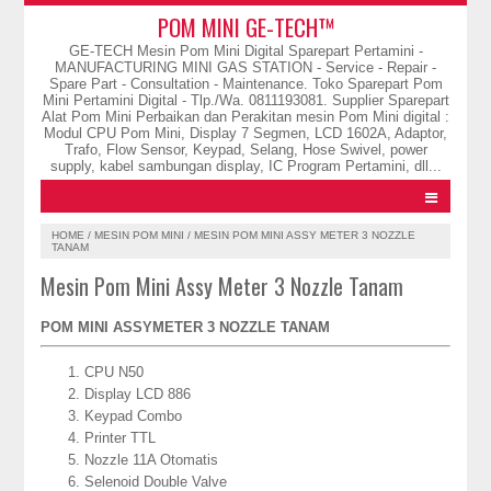
POM MINI GE-TECH™
GE-TECH Mesin Pom Mini Digital Sparepart Pertamini -
MANUFACTURING MINI GAS STATION - Service - Repair -
Spare Part - Consultation - Maintenance. Toko Sparepart Pom
Mini Pertamini Digital - Tlp./Wa. 0811193081. Supplier Sparepart
Alat Pom Mini Perbaikan dan Perakitan mesin Pom Mini digital :
Modul CPU Pom Mini, Display 7 Segmen, LCD 1602A, Adaptor,
Trafo, Flow Sensor, Keypad, Selang, Hose Swivel, power
supply, kabel sambungan display, IC Program Pertamini, dll...
HOME
/
MESIN POM MINI
/
MESIN POM MINI ASSY METER 3 NOZZLE
TANAM
Mesin Pom Mini Assy Meter 3 Nozzle Tanam
POM MINI ASSYMETER 3 NOZZLE TANAM
CPU N50
Display LCD 886
Keypad Combo
Printer TTL
Nozzle 11A Otomatis
Selenoid Double Valve