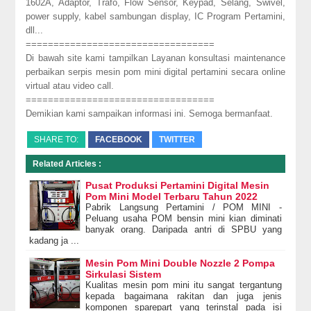
1602A, Adaptor, Trafo, Flow Sensor, Keypad, Selang, Swivel,
power supply, kabel sambungan display, IC Program Pertamini,
dll...
==================================
Di bawah site kami tampilkan Layanan konsultasi maintenance
perbaikan serpis mesin pom mini digital pertamini secara online
virtual atau video call.
==================================
Demikian kami sampaikan informasi ini. Semoga bermanfaat.
SHARE TO:
FACEBOOK
TWITTER
Related Articles :
Pusat Produksi Pertamini Digital Mesin
Pom Mini Model Terbaru Tahun 2022
Pabrik Langsung Pertamini / POM MINI -
Peluang usaha POM bensin mini kian diminati
banyak orang. Daripada antri di SPBU yang
kadang ja ...
Mesin Pom Mini Double Nozzle 2 Pompa
Sirkulasi Sistem
Kualitas mesin pom mini itu sangat tergantung
kepada bagaimana rakitan dan juga jenis
komponen sparepart yang terinstal pada isi