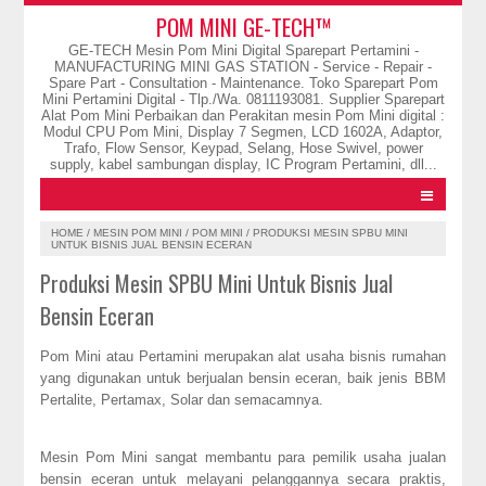
POM MINI GE-TECH™
GE-TECH Mesin Pom Mini Digital Sparepart Pertamini -
MANUFACTURING MINI GAS STATION - Service - Repair -
Spare Part - Consultation - Maintenance. Toko Sparepart Pom
Mini Pertamini Digital - Tlp./Wa. 0811193081. Supplier Sparepart
Alat Pom Mini Perbaikan dan Perakitan mesin Pom Mini digital :
Modul CPU Pom Mini, Display 7 Segmen, LCD 1602A, Adaptor,
Trafo, Flow Sensor, Keypad, Selang, Hose Swivel, power
supply, kabel sambungan display, IC Program Pertamini, dll...
HOME
/
MESIN POM MINI
/
POM MINI
/
PRODUKSI MESIN SPBU MINI
UNTUK BISNIS JUAL BENSIN ECERAN
Produksi Mesin SPBU Mini Untuk Bisnis Jual
Bensin Eceran
Pom Mini atau Pertamini merupakan alat usaha bisnis rumahan
yang digunakan untuk berjualan bensin eceran, baik jenis BBM
Pertalite, Pertamax, Solar dan semacamnya.
Mesin Pom Mini sangat membantu para pemilik usaha jualan
bensin eceran untuk melayani pelanggannya secara praktis,