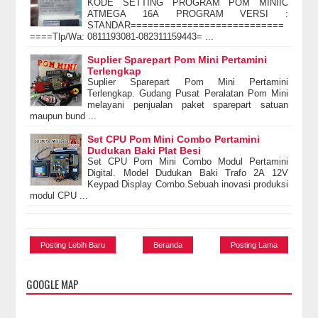
KODE SETTING PROGRAM POM MINIIC
ATMEGA 16A PROGRAM VERSI :
STANDAR===========================
====Tlp/Wa: 0811193081-082311159443= ...
Suplier Sparepart Pom Mini Pertamini
Terlengkap
Suplier Sparepart Pom Mini Pertamini
Terlengkap. Gudang Pusat Peralatan Pom Mini
melayani penjualan paket sparepart satuan
maupun bund ...
Set CPU Pom Mini Combo Pertamini
Dudukan Baki Plat Besi
Set CPU Pom Mini Combo Modul Pertamini
Digital. Model Dudukan Baki Trafo 2A 12V
Keypad Display Combo.Sebuah inovasi produksi
modul CPU ...
Posting Lebih Baru
Beranda
Posting Lama
GOOGLE MAP