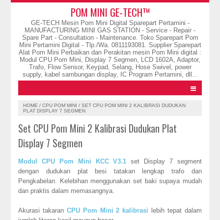
POM MINI GE-TECH™
GE-TECH Mesin Pom Mini Digital Sparepart Pertamini -
MANUFACTURING MINI GAS STATION - Service - Repair -
Spare Part - Consultation - Maintenance. Toko Sparepart Pom
Mini Pertamini Digital - Tlp./Wa. 0811193081. Supplier Sparepart
Alat Pom Mini Perbaikan dan Perakitan mesin Pom Mini digital :
Modul CPU Pom Mini, Display 7 Segmen, LCD 1602A, Adaptor,
Trafo, Flow Sensor, Keypad, Selang, Hose Swivel, power
supply, kabel sambungan display, IC Program Pertamini, dll...
HOME
/
CPU POM MINI
/
SET CPU POM MINI 2 KALIBRASI DUDUKAN
PLAT DISPLAY 7 SEGMEN
Set CPU Pom Mini 2 Kalibrasi Dudukan Plat
Display 7 Segmen
Modul CPU Pom Mini KCC V3.1
set Display 7 segment
dengan dudukan plat besi tatakan lengkap trafo dan
Pengkabelan. Kelebihan menggunakan set baki supaya mudah
dan praktis dalam memasangnya.
Akurasi takaran
CPU Pom Mini 2 kalibrasi
lebih tepat dalam