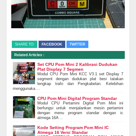
SHARE TO:
FACEBOOK
TWITTER
Related Articles :
Set CPU Pom Mini 2 Kalibrasi Dudukan
Plat Display 7 Segmen
Modul CPU Pom Mini KCC V3.1 set Display 7
segment dengan dudukan plat besi tatakan
lengkap trafo dan Pengkabelan. Kelebihan
menggunaka ...
CPU Pom Mini Digital Program Standar
Modul CPU Pertamini Digital Pom Mini ini
berfungsi untuk menjalankan mesin pertamini
dengan menu program standar dengan ic
atmega 16A ...
Kode Setting Program Pom Mini IC
Atmega 16 Versi Standar