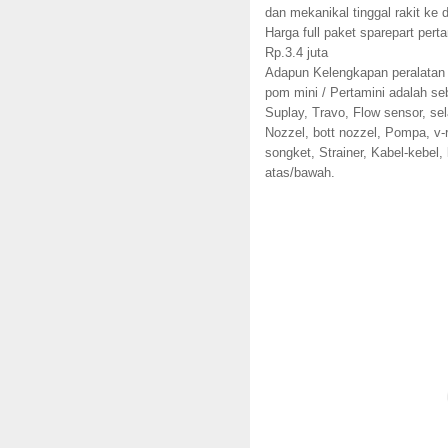
dan mekanikal tinggal rakit ke 
Harga full paket sparepart perta
Rp.3.4 juta
Adapun Kelengkapan peralatan 
pom mini / Pertamini adalah seb
Suplay, Travo, Flow sensor, sel
Nozzel, bott nozzel, Pompa, v-r
songket, Strainer, Kabel-kebel, l
atas/bawah.