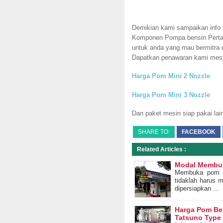
Demikian kami sampaikan info
Komponen Pompa bensin Pertam
untuk anda yang mau bermitra 
Dapatkan penawaran kami mesin
Harga Pom Mini 2 Nozzle
Harga Pom Mini 3 Nozzle
Dan paket mesin siap pakai lai
SHARE TO:
FACEBOOK
Related Articles :
Modal Membuk
Membuka pom b
tidaklah harus 
dipersiapkan ...
Harga Pom Ben
Tatsuno Type