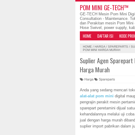
POM MINI GE-TECH™
GE-TECH Mesin Pom Mini Digit
Consultation - Maintenance. To
dan Perakitan mesin Pom Mini 
Hose Swivel, power supply, kab
HOME
DAFTAR ISI
KODE PRO
HOME
/
HARGA
/
SPAREPARTS
/
SU
POM MINI HARGA MURAH
Suplier Agen Sparepart
Harga Murah
Harga
Spareparts
Anda yang sedang mencari toko
alat-alat pom mini
digital mau
pengrajin perakit mesin pertami
sparepart peretamini dijual sat
kehandalannya melalui uji coba
jual dengan harga murah diband
suplier import pabrikan dalam j