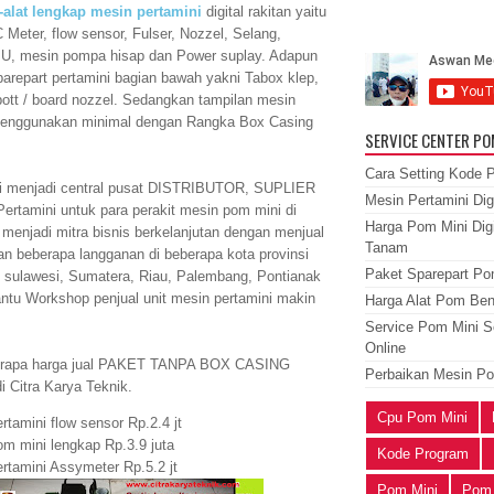
t-alat lengkap mesin pertamini
digital rakitan yaitu
 Meter, flow sensor, Fulser, Nozzel, Selang,
PU, mesin pompa hisap dan Power suplay. Adapun
arepart pertamini bagian bawah yakni Tabox klep,
 bott / board nozzel. Sedangkan tampilan mesin
a menggunakan minimal dengan Rangka Box Casing
SERVICE CENTER PO
Cara Setting Kode P
ini menjadi central pusat DISTRIBUTOR, SUPLIER
Mesin Pertamini Dig
rtamini untuk para perakit mesin pom mini di
Harga Pom Mini Digi
menjadi mitra bisnis berkelanjutan dengan menjual
Tanam
n beberapa langganan di beberapa kota provinsi
Paket Sparepart Pom
, sulawesi, Sumatera, Riau, Palembang, Pontianak
ntu Workshop penjual unit mesin pertamini makin
Harga Alat Pom Ben
Service Pom Mini Se
Online
erapa harga jual PAKET TANPA BOX CASING
Perbaikan Mesin Po
i Citra Karya Teknik.
Cpu Pom Mini
rtamini flow sensor Rp.2.4 jt
om mini lengkap Rp.3.9 juta
Kode Program
rtamini Assymeter Rp.5.2 jt
Pom Mini
Pom 