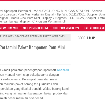
al Sparepart Pertamini - MANUFACTURING MINI GAS STATION - Service - Re
ko Sparepart Pom Mini Pertamini Digital - Tlp./Wa. 0811193081. Supplier Spa
digital : Modul CPU Pom Mini, Display 7 Segmen, LCD 1602A, Adaptor, Trafo
el sambungan display, IC Program Pertamini, dll...
GRAM POM MINI
KODE POM MINI IC 16A
KODE POM MINI IC 32A
DAFTAR HARGA ME
PLIER AGEN SPAREPART PERTAMINI PAKET KOMPONEN
GOOGLE MAP
 Pertamini Paket Komponen Pom Mini
 Grosir peralatan perlengkapan sparepart
onderdil
pun manual kami siap bekerja sama dengan
ni se-Indonesia. Perangkat peralatan mesin
uan maupun paket barang teruji kualitas dan
 perakitan yang dipakai sendiri. Walau barang kami
ing yang lain namun karena pembelian produk dari
umlah besar maka itu bisa terjadi.