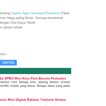
 tentang
Suplier Agen Sparepart Pertamini
Paket
ini Harga paling Murah. Semoga bermanfaat
dengan Citra Karya Teknik.
 rakitan terbaik
nnya.
TWITTER
a SPBU Mini Kios Pom Bensin Pertamini
ensin mini berupa kios warung bensin eceran
memiliki modal yang besar. Berapa dana yang perlu
sin Mini Digital Rakitan Tokheim Sistem