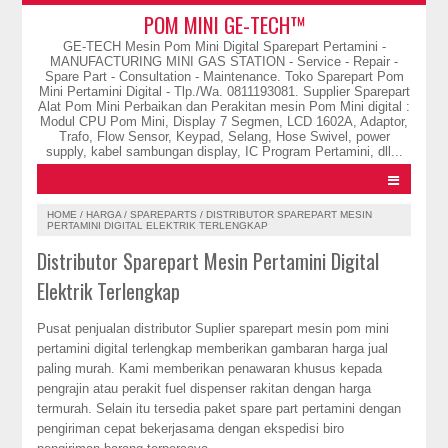
POM MINI GE-TECH™
GE-TECH Mesin Pom Mini Digital Sparepart Pertamini -
MANUFACTURING MINI GAS STATION - Service - Repair -
Spare Part - Consultation - Maintenance. Toko Sparepart Pom
Mini Pertamini Digital - Tlp./Wa. 0811193081. Supplier Sparepart
Alat Pom Mini Perbaikan dan Perakitan mesin Pom Mini digital :
Modul CPU Pom Mini, Display 7 Segmen, LCD 1602A, Adaptor,
Trafo, Flow Sensor, Keypad, Selang, Hose Swivel, power
supply, kabel sambungan display, IC Program Pertamini, dll...
HOME
/
HARGA
/
SPAREPARTS
/
DISTRIBUTOR SPAREPART MESIN
PERTAMINI DIGITAL ELEKTRIK TERLENGKAP
Distributor Sparepart Mesin Pertamini Digital
Elektrik Terlengkap
Pusat penjualan distributor Suplier sparepart mesin pom mini
pertamini digital terlengkap memberikan gambaran harga jual
paling murah. Kami memberikan penawaran khusus kepada
pengrajin atau perakit fuel dispenser rakitan dengan harga
termurah. Selain itu tersedia paket spare part pertamini dengan
pengiriman cepat bekerjasama dengan ekspedisi biro