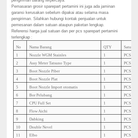
pengiriman barang terpercaya.
Pemasaran grosir sparepart pertamini ini juga ada jaminan
garansi kerusakan sebelum dipakai atau selama masa
pengiriman. Silahkan hubungi kontak penjualan untuk
pemesanan dalam satuan ataupun paketan lengkap.
Referensi harga jual satuan dan per pcs sparepart pertamini
terlengkap :
No
Nama Barang
QTY
Satuan
1
Nozzle WGM Stainles
1
PCS
2
Assy Meter Tatsuno Type
1
PCS
3
Boot Nozzle Piber
1
PCS
4
Boot Nozzle Plat
1
PCS
5
Boot Nozzle Import otomatis
1
PCS
6
Bor Pelubang
1
PCS
7
CPU Full Set
1
PCS
8
Flow Aichi
1
PCS
9
Dabking
1
PCS
10
Double Nevel
1
PCS
11
Elbo
1
PCS