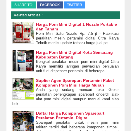
SHARE TO:
FACEBOOK
TWITTER
Related Articles :
Harga Pom Mini Digital 1 Nozzle Portable
dan Tanam
Pom Mini Satu Nozzle Rp. 7.5 jt - Pabrikasi
perakitan mesin pertamini digital Citra Karya
Teknik merilis update terbaru harga jual pe ...
Harga Pom Mini Digital Kota Semarang
Kabupaten Batang
Bengkel perakitan mesin pom mini digital Citra
Karya memiliki jaringan perwakilan penjualan
unit fuel dispenser pertamini di beberapa ...
Suplier Agen Sparepart Pertamini Paket
Komponen Pom Mini Harga Murah
Anda yang sedang mencari toko Grosir
peralatan perlengkapan sparepart onderdil alat-
alat pom mini digital maupun manual kami siap
bek ...
Daftar Harga Komponen Sparepart
Peralatan Pertamini Digital
Sparepart peralatan untuk mesin pom mini
rakitan terdiri dari beberapa komponen simpel.