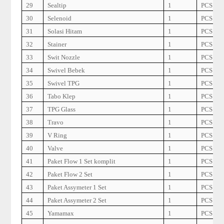
29
Sealtip
1
PCS
30
Selenoid
1
PCS
31
Solasi Hitam
1
PCS
32
Stainer
1
PCS
33
Swit Nozzle
1
PCS
34
Swivel Bebek
1
PCS
35
Swivel TPG
1
PCS
36
Tabo Klep
1
PCS
37
TPG Glass
1
PCS
38
Travo
1
PCS
39
V Ring
1
PCS
40
Valve
1
PCS
41
Paket Flow 1 Set komplit
1
PCS
42
Paket Flow 2 Set
1
PCS
43
Paket Assymeter 1 Set
1
PCS
44
Paket Assymeter 2 Set
1
PCS
45
Yamamax
1
PCS