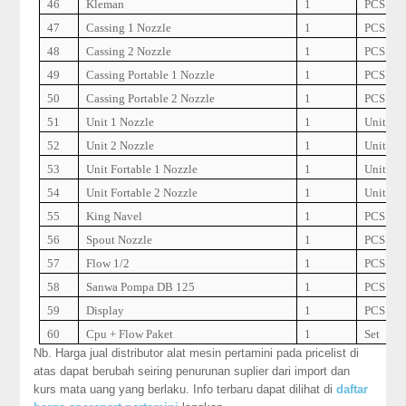
46
Kleman
1
PCS
47
Cassing 1 Nozzle
1
PCS
48
Cassing 2 Nozzle
1
PCS
49
Cassing Portable 1 Nozzle
1
PCS
50
Cassing Portable 2 Nozzle
1
PCS
51
Unit 1 Nozzle
1
Unit
52
Unit 2 Nozzle
1
Unit
53
Unit Fortable 1 Nozzle
1
Unit
54
Unit Fortable 2 Nozzle
1
Unit
55
King Navel
1
PCS
56
Spout Nozzle
1
PCS
57
Flow 1/2
1
PCS
58
Sanwa Pompa DB 125
1
PCS
59
Display
1
PCS
60
Cpu + Flow Paket
1
Set
Nb. Harga jual distributor alat mesin pertamini pada pricelist di
atas dapat berubah seiring penurunan suplier dari import dan
kurs mata uang yang berlaku. Info terbaru dapat dilihat di
daftar