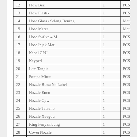
12
Flow Besi
1
PCS
13
Flow Plastik
1
PCS
14
Hose Glass / Selang Bening
1
Meter
15
Hose Meter
1
Meter
16
Hose Swilve 4 M
1
PCS
17
Hose Injek Mati
1
PCS
18
Kabel CPU
1
PCS
19
Keyped
1
PCS
20
Lem Tangit
1
PCS
21
Pompa Miura
1
PCS
22
Nozzle Biasa No Label
1
PCS
23
Nozzle Enco
1
PCS
24
Nozzle Opw
1
PCS
25
Nozzle Tatsuno
1
PCS
26
Nozzle Xuegou
1
PCS
27
Ring Penyambung
1
PCS
28
Cover Nozzle
1
PCS