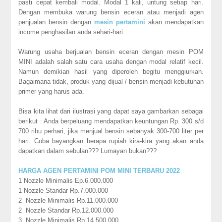
pasti cepat kembali modal. Modal 1 kali, untung setiap hari.
Dengan membuka warung bensin eceran atau menjadi agen
penjualan bensin dengan
mesin pertamini
akan mendapatkan
income penghasilan anda sehari-hari.
Warung usaha berjualan bensin eceran dengan mesin POM
MINI adalah salah satu cara usaha dengan modal relatif kecil.
Namun demikian hasil yang diperoleh begitu menggiurkan.
Bagaimana tidak, produk yang dijual / bensin menjadi kebutuhan
primer yang harus ada.
Bisa kita lihat dari ilustrasi yang dapat saya gambarkan sebagai
berikut : Anda berpeluang mendapatkan keuntungan Rp. 300 s/d
700 ribu perhari, jika menjual bensin sebanyak 300-700 liter per
hari. Coba bayangkan berapa rupiah kira-kira yang akan anda
dapatkan dalam sebulan??? Lumayan bukan???
HARGA AGEN PERTAMINI POM MINI TERBARU 2022
1 Nozzle Minimalis Ep.6.000.000
1 Nozzle Standar Rp.7.000.000
2 Nozzle Minimalis Rp.11.000.000
2 Nozzle Standar Rp.12.000.000
3 Nozzle Minimalis Rp.14.500.000