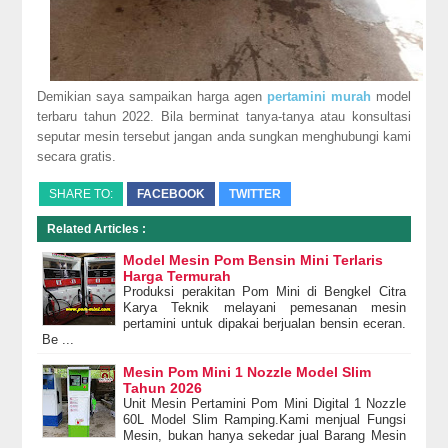
Demikian saya sampaikan harga agen
pertamini murah
model
terbaru tahun 2022. Bila berminat tanya-tanya atau konsultasi
seputar mesin tersebut jangan anda sungkan menghubungi kami
secara gratis.
SHARE TO:
FACEBOOK
TWITTER
Related Articles :
Model Mesin Pom Bensin Mini Terlaris
Harga Termurah
Produksi perakitan Pom Mini di Bengkel Citra
Karya Teknik melayani pemesanan mesin
pertamini untuk dipakai berjualan bensin eceran.
Be ...
Mesin Pom Mini 1 Nozzle Model Slim
Tahun 2026
Unit Mesin Pertamini Pom Mini Digital 1 Nozzle
60L Model Slim Ramping.Kami menjual Fungsi
Mesin, bukan hanya sekedar jual Barang Mesin