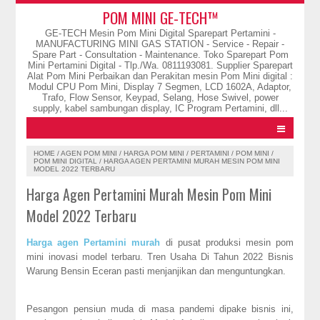
POM MINI GE-TECH™
GE-TECH Mesin Pom Mini Digital Sparepart Pertamini -
MANUFACTURING MINI GAS STATION - Service - Repair -
Spare Part - Consultation - Maintenance. Toko Sparepart Pom
Mini Pertamini Digital - Tlp./Wa. 0811193081. Supplier Sparepart
Alat Pom Mini Perbaikan dan Perakitan mesin Pom Mini digital :
Modul CPU Pom Mini, Display 7 Segmen, LCD 1602A, Adaptor,
Trafo, Flow Sensor, Keypad, Selang, Hose Swivel, power
supply, kabel sambungan display, IC Program Pertamini, dll...
HOME
/
AGEN POM MINI
/
HARGA POM MINI
/
PERTAMINI
/
POM MINI
/
POM MINI DIGITAL
/
HARGA AGEN PERTAMINI MURAH MESIN POM MINI
MODEL 2022 TERBARU
Harga Agen Pertamini Murah Mesin Pom Mini
Model 2022 Terbaru
Harga agen Pertamini murah
di pusat produksi mesin pom
mini inovasi model terbaru. Tren Usaha Di Tahun 2022 Bisnis
Warung Bensin Eceran pasti menjanjikan dan menguntungkan.
Pesangon pensiun muda di masa pandemi dipake bisnis ini,